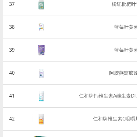
37
橘红枇杷叶
38
蓝莓叶黄
39
蓝莓叶黄
40
阿胶燕窝胶
41
仁和牌钙维生素A维生素D咀
42
仁和牌维生素C咀嚼