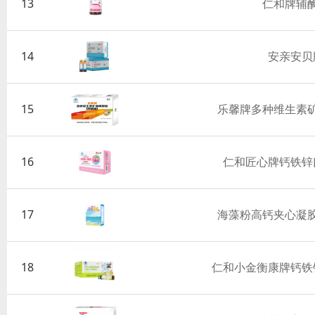
13
仁和牌辅酶
14
安亲安贝
15
乐馨牌多种维生素
16
仁和匠心牌钙铁锌
17
海藻粉高钙夹心凝
18
仁和小金衡康牌钙铁