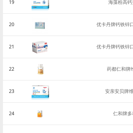
19
海藻粉高钙
20
优卡丹牌钙铁锌
21
优卡丹牌钙铁锌
22
药都仁和牌
23
安亲安贝牌维
24
仁和牌多