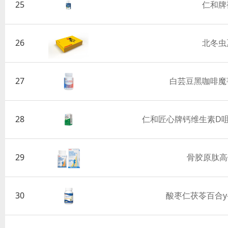
25
仁和牌
26
北冬虫
27
白芸豆黑咖啡魔
28
仁和匠心牌钙维生素D
29
骨胶原肽高
30
酸枣仁茯苓百合y