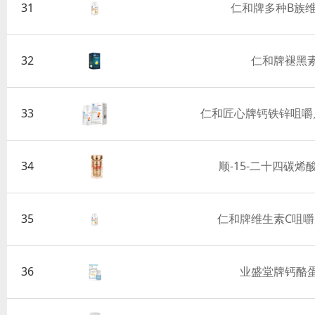
31
仁和牌多种B族
32
仁和牌褪黑
33
仁和匠心牌钙铁锌咀嚼片
34
顺-15-二十四碳
35
仁和牌维生素C咀嚼
36
业盛堂牌钙酪