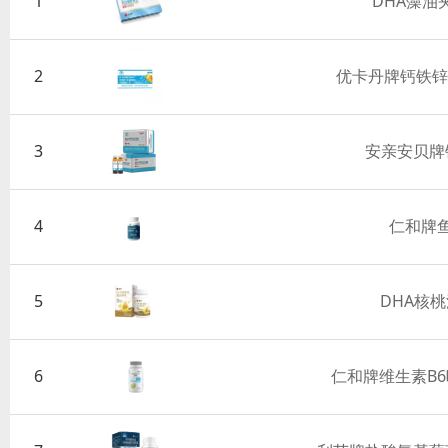
1
DHA藻油
2
优卡丹牌钙铁锌
3
安亲安贝牌
4
仁和牌
5
DHA核
6
仁和牌维生素B