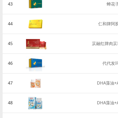
43
蝉花
44
仁和牌阿
45
苁融红牌肉苁
46
代代发
47
DHA藻油+
48
DHA藻油+