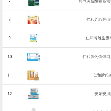
7
利节牌盐酸氨基葡
8
仁和匠心牌山
9
仁和牌维生素
10
仁和牌钙铁锌口
11
仁和牌维
12
安亲安贝